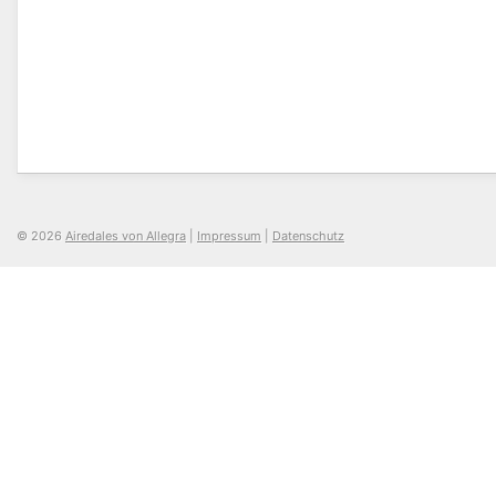
© 2026
Airedales von Allegra
|
Impressum
|
Datenschutz