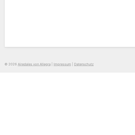
© 2026
Airedales von Allegra
|
Impressum
|
Datenschutz